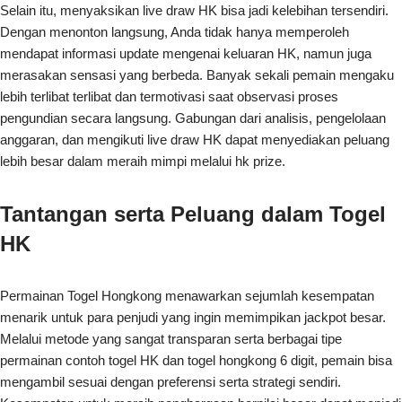
Selain itu, menyaksikan live draw HK bisa jadi kelebihan tersendiri.
Dengan menonton langsung, Anda tidak hanya memperoleh
mendapat informasi update mengenai keluaran HK, namun juga
merasakan sensasi yang berbeda. Banyak sekali pemain mengaku
lebih terlibat terlibat dan termotivasi saat observasi proses
pengundian secara langsung. Gabungan dari analisis, pengelolaan
anggaran, dan mengikuti live draw HK dapat menyediakan peluang
lebih besar dalam meraih mimpi melalui hk prize.
Tantangan serta Peluang dalam Togel
HK
Permainan Togel Hongkong menawarkan sejumlah kesempatan
menarik untuk para penjudi yang ingin memimpikan jackpot besar.
Melalui metode yang sangat transparan serta berbagai tipe
permainan contoh togel HK dan togel hongkong 6 digit, pemain bisa
mengambil sesuai dengan preferensi serta strategi sendiri.