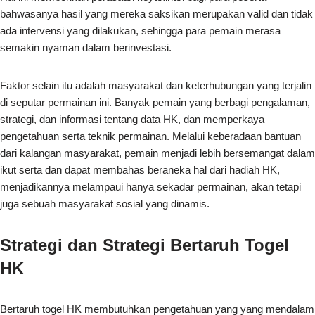
bahwasanya hasil yang mereka saksikan merupakan valid dan tidak
ada intervensi yang dilakukan, sehingga para pemain merasa
semakin nyaman dalam berinvestasi.
Faktor selain itu adalah masyarakat dan keterhubungan yang terjalin
di seputar permainan ini. Banyak pemain yang berbagi pengalaman,
strategi, dan informasi tentang data HK, dan memperkaya
pengetahuan serta teknik permainan. Melalui keberadaan bantuan
dari kalangan masyarakat, pemain menjadi lebih bersemangat dalam
ikut serta dan dapat membahas beraneka hal dari hadiah HK,
menjadikannya melampaui hanya sekadar permainan, akan tetapi
juga sebuah masyarakat sosial yang dinamis.
Strategi dan Strategi Bertaruh Togel
HK
Bertaruh togel HK membutuhkan pengetahuan yang yang mendalam