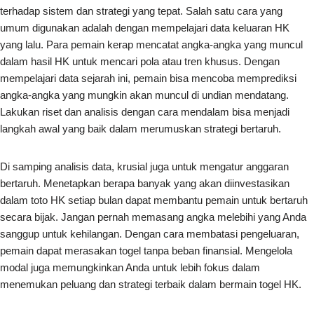
terhadap sistem dan strategi yang tepat. Salah satu cara yang
umum digunakan adalah dengan mempelajari data keluaran HK
yang lalu. Para pemain kerap mencatat angka-angka yang muncul
dalam hasil HK untuk mencari pola atau tren khusus. Dengan
mempelajari data sejarah ini, pemain bisa mencoba memprediksi
angka-angka yang mungkin akan muncul di undian mendatang.
Lakukan riset dan analisis dengan cara mendalam bisa menjadi
langkah awal yang baik dalam merumuskan strategi bertaruh.
Di samping analisis data, krusial juga untuk mengatur anggaran
bertaruh. Menetapkan berapa banyak yang akan diinvestasikan
dalam toto HK setiap bulan dapat membantu pemain untuk bertaruh
secara bijak. Jangan pernah memasang angka melebihi yang Anda
sanggup untuk kehilangan. Dengan cara membatasi pengeluaran,
pemain dapat merasakan togel tanpa beban finansial. Mengelola
modal juga memungkinkan Anda untuk lebih fokus dalam
menemukan peluang dan strategi terbaik dalam bermain togel HK.