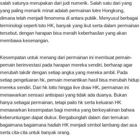
salah satunya merupakan dari judi numerik. Salah satu dari yang
yang paling menarik minat adalah permainan lotre Hongkong,
dimana telah menjadi fenomena di antara publik. Menyusul berbagai
terminologi seperti toto HK, banyak yang ikut serta dalam permainan
tersebut, dengan harapan bisa meraih keberhasilan yang akan
membawa kesenangan.
Kesempatan untuk menang dari permainan ini membuat pemain-
pemain berinvestasi pada harapan mereka sendiri, berharap agar
merubah takdir dengan setiap angka yang mereka ambil. Pada
setiap pengeluaran hk, pemain menantikan hasil bisa merubah hidup
mereka sendiri. Dari hk lotto hingga live draw HK, permainan ini
menawarkan sensasi antisipasi yang tidak ada duanya. Bukan
hanya sebagai permainan, tetapi paito hk serta keluaran HK
menawarkan kesempatan bagi mereka yang berkeyakinan bahwa
keberuntungan dapat diukur. Bergabunglah dalam dan temukan
bagaimana bagaimana hadiah HK menjadi simbol lambang dari asa
serta cita-cita untuk banyak orang.