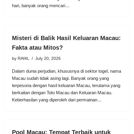
hari, banyak orang mencari…
Misteri di Balik Hasil Keluaran Macau:
Fakta atau Mitos?
by
RAf4L
July 20, 2026
Dalam dunia perjudian, khususnya di sektor togel, nama
Macau sudah tidak asing lagi. Banyak orang yang
terpesona dengan hasil keluaran Macau, terutama yang
berkaitan dengan Toto Macau dan Keluaran Macau.
Keberhasilan yang diperoleh dari permainan…
Pool Macau: Tempat Terbaik untuk