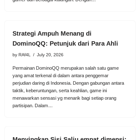
Strategi Ampuh Menang di
DominoQQ: Petunjuk dari Para Ahli
by
RAf4L
July 20, 2026
Permainan DominoQQ merupakan salah satu game
yang amat terkenal di dalam antara penggemar
perjudian daring di Indonesia. Dengan gabungan antara
taktik, keberuntungan, serta keahlian, game ini
menawarkan sensasi yg menarik bagi setiap orang
partisipan. Dalam…
Menyingkap Sisi Salju empat dimensi: