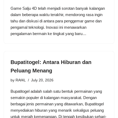
Game Salju 4D telah menjadi sorotan banyak kalangan
dalam beberapa waktu terakhir, mendorong rasa ingin
tahu dan diskusi di antara para penggemar game dan
pengamal teknologi. Inovasi ini menawarkan
pengalaman bermain ke tingkat yang baru…
Bupatitogel: Antara Hiburan dan
Peluang Menang
by
RAf4L
July 20, 2026
Bupatitogel adalah salah satu bentuk permainan yang
semakin populer di kalangan masyarakat. Dengan
berbagai jenis permainan yang ditawarkan, Bupatitogel
menyediakan hiburan yang menarik sekaligus peluang
untuk meraih kemenangan. Di tengah kesibukan sehari-