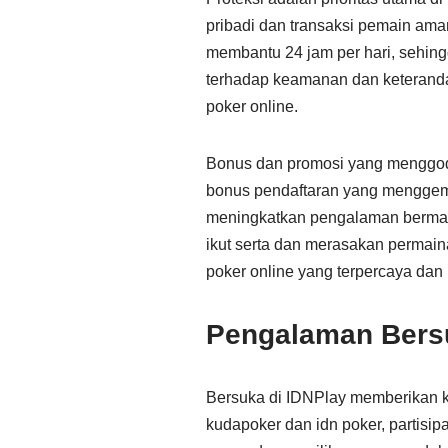
pribadi dan transaksi pemain ama
membantu 24 jam per hari, sehi
terhadap keamanan dan keterandal
poker online.
Bonus dan promosi yang menggod
bonus pendaftaran yang menggemb
meningkatkan pengalaman bermain
ikut serta dan merasakan permain
poker online yang terpercaya da
Pengalaman Bersu
Bersuka di IDNPlay memberikan ke
kudapoker dan idn poker, partis