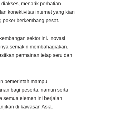
diakses, menarik perhatian
n konektivitas internet yang kian
ng poker berkembang pesat.
kembangan sektor ini. Inovasi
aannya semakin membahagiakan.
tikan permainan tetap seru dan
kan pemerintah mampu
anan bagi peserta, namun serta
 semua elemen ini berjalan
anjikan di kawasan Asia.