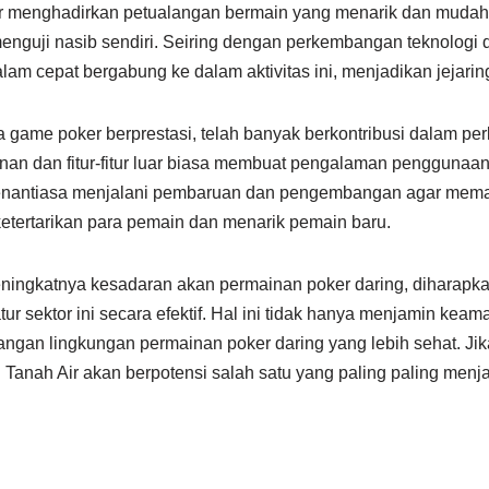
r menghadirkan petualangan bermain yang menarik dan mudah 
nguji nasib sendiri. Seiring dengan perkembangan teknologi da
lam cepat bergabung ke dalam aktivitas ini, menjadikan jejari
 game poker berprestasi, telah banyak berkontribusi dalam per
nan dan fitur-fitur luar biasa membuat pengalaman penggun
nantiasa menjalani pembaruan dan pengembangan agar memas
etertarikan para pemain dan menarik pemain baru.
ningkatnya kesadaran akan permainan poker daring, diharap
 sektor ini secara efektif. Hal ini tidak hanya menjamin keam
an lingkungan permainan poker daring yang lebih sehat. Jika
i Tanah Air akan berpotensi salah satu yang paling paling menj