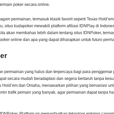
ermain poker secara online.
m permainan, termasuk klasik favorit seperti Texas Hold’em
tu, situs kudapoker mewakili platform afiliasi IDNPlay di Indone
ni, kita akan membahas lebih dalam tentang situs IDNPoker, te
oker online dan apa yang dapat diharapkan untuk futuro permai
er
permainan yang halus dan terpercaya bagi para penggemar p
apat secara mudah beradaptasi dan segera bertaruh tanpa kesul
s Hold’em dan Omaha, menawarkan pilihan yang bervariasi unt
amin trafik pemain yang banyak, agar permainan dapat tanpa 
i IDNPoker. Platform ini memanfaatkan teknologi enkripsi cang