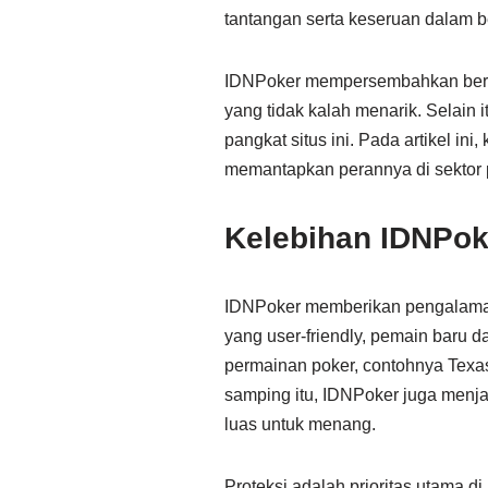
tantangan serta keseruan dalam b
IDNPoker mempersembahkan beraga
yang tidak kalah menarik. Selain i
pangkat situs ini. Pada artikel i
memantapkan perannya di sektor p
Kelebihan IDNPok
IDNPoker memberikan pengalaman 
yang user-friendly, pemain baru d
permainan poker, contohnya Texa
samping itu, IDNPoker juga menj
luas untuk menang.
Proteksi adalah prioritas utama d