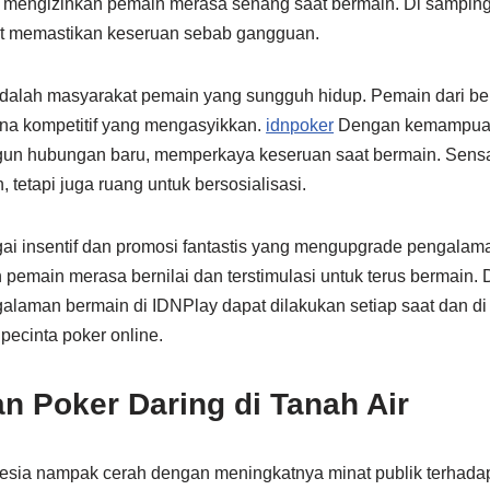
mengizinkan pemain merasa senang saat bermain. Di samping i
at memastikan keseruan sebab gangguan.
dalah masyarakat pemain yang sungguh hidup. Pemain dari ber
sana kompetitif yang mengasyikkan.
idnpoker
Dengan kemampuan 
n hubungan baru, memperkaya keseruan saat bermain. Sensas
, tetapi juga ruang untuk bersosialisasi.
 insentif dan promosi fantastis yang mengupgrade pengalaman 
pemain merasa bernilai dan terstimulasi untuk terus bermain
ngalaman bermain di IDNPlay dapat dilakukan setiap saat dan d
pecinta poker online.
an Poker Daring di Tanah Air
esia nampak cerah dengan meningkatnya minat publik terhadap