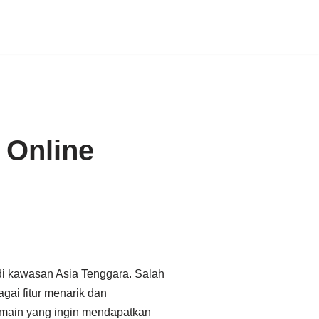
 Online
di kawasan Asia Tenggara. Salah
gai fitur menarik dan
emain yang ingin mendapatkan