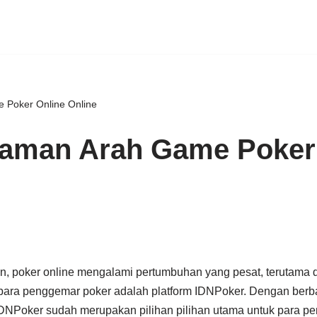
 Poker Online Online
Zaman Arah Game Poker
, poker online mengalami pertumbuhan yang pesat, terutama 
 para penggemar poker adalah platform IDNPoker. Dengan berba
DNPoker sudah merupakan pilihan pilihan utama untuk para p