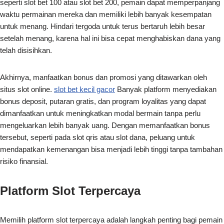
seperti slot bet 100 atau slot bet 200, pemain dapat memperpanjang
waktu permainan mereka dan memiliki lebih banyak kesempatan
untuk menang. Hindari tergoda untuk terus bertaruh lebih besar
setelah menang, karena hal ini bisa cepat menghabiskan dana yang
telah disisihkan.
Akhirnya, manfaatkan bonus dan promosi yang ditawarkan oleh
situs slot online.
slot bet kecil gacor
Banyak platform menyediakan
bonus deposit, putaran gratis, dan program loyalitas yang dapat
dimanfaatkan untuk meningkatkan modal bermain tanpa perlu
mengeluarkan lebih banyak uang. Dengan memanfaatkan bonus
tersebut, seperti pada slot qris atau slot dana, peluang untuk
mendapatkan kemenangan bisa menjadi lebih tinggi tanpa tambahan
risiko finansial.
Platform Slot Terpercaya
Memilih platform slot terpercaya adalah langkah penting bagi pemain