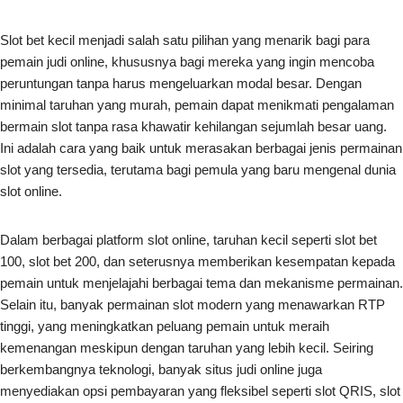
Slot bet kecil menjadi salah satu pilihan yang menarik bagi para
pemain judi online, khususnya bagi mereka yang ingin mencoba
peruntungan tanpa harus mengeluarkan modal besar. Dengan
minimal taruhan yang murah, pemain dapat menikmati pengalaman
bermain slot tanpa rasa khawatir kehilangan sejumlah besar uang.
Ini adalah cara yang baik untuk merasakan berbagai jenis permainan
slot yang tersedia, terutama bagi pemula yang baru mengenal dunia
slot online.
Dalam berbagai platform slot online, taruhan kecil seperti slot bet
100, slot bet 200, dan seterusnya memberikan kesempatan kepada
pemain untuk menjelajahi berbagai tema dan mekanisme permainan.
Selain itu, banyak permainan slot modern yang menawarkan RTP
tinggi, yang meningkatkan peluang pemain untuk meraih
kemenangan meskipun dengan taruhan yang lebih kecil. Seiring
berkembangnya teknologi, banyak situs judi online juga
menyediakan opsi pembayaran yang fleksibel seperti slot QRIS, slot