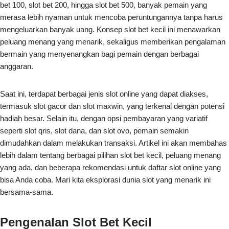
bet 100, slot bet 200, hingga slot bet 500, banyak pemain yang
merasa lebih nyaman untuk mencoba peruntungannya tanpa harus
mengeluarkan banyak uang. Konsep slot bet kecil ini menawarkan
peluang menang yang menarik, sekaligus memberikan pengalaman
bermain yang menyenangkan bagi pemain dengan berbagai
anggaran.
Saat ini, terdapat berbagai jenis slot online yang dapat diakses,
termasuk slot gacor dan slot maxwin, yang terkenal dengan potensi
hadiah besar. Selain itu, dengan opsi pembayaran yang variatif
seperti slot qris, slot dana, dan slot ovo, pemain semakin
dimudahkan dalam melakukan transaksi. Artikel ini akan membahas
lebih dalam tentang berbagai pilihan slot bet kecil, peluang menang
yang ada, dan beberapa rekomendasi untuk daftar slot online yang
bisa Anda coba. Mari kita eksplorasi dunia slot yang menarik ini
bersama-sama.
Pengenalan Slot Bet Kecil