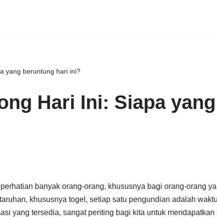
a yang beruntung hari ini?
ng Hari Ini: Siapa yan
k perhatian banyak orang-orang, khususnya bagi orang-orang y
 taruhan, khususnya togel, setiap satu pengundian adalah wakt
si yang tersedia, sangat penting bagi kita untuk mendapatkan