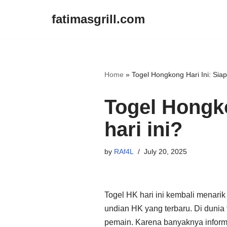
fatimasgrill.com
Skip
to
content
Home
»
Togel Hongkong Hari Ini: Siap
Togel Hongko
hari ini?
by
RAf4L
July 20, 2025
Togel HK hari ini kembali menari
undian HK yang terbaru. Di dunia
pemain. Karena banyaknya informa