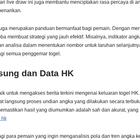
ari live draw ini juga membantu menciptakan rasa percaya di a
penarikan.
a juga merupakan panduan bermanfaat bagi pemain. Dengan men
a membuat strategi yang jauh efektif. Misalnya, indikator an
an analisa dalam menentukan nombor untuk taruhan selanjutnya.
bagi semua penggemar togel.
sung dan Data HK
aik untuk mengakses berita terkini mengenai keluaran togel 
at langsung proses undian angka yang dilakukan secara terbuk
memastikan hasil yang diumumkan adalah sah dan akurat, yan
 hk
agi para pemain yang ingin menganalisis pola dan tren angka