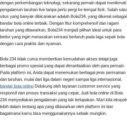
dengan perkembangan teknologi, sekarang pemain dapat menikmati
pengalaman taruhan live tanpa perlu pergi ke tempat fisik. Salah satu
situs yang banyak dibicarakan adalah Bola234, yang dikenal sebagai
bandar bola online terbaik. Dengan fitur komprehensif dan ragam
taruhan yang ditawarkan, Bola234 menjadi pilihan ideal untuk para
bettor yang ingin merasakan sensasi bertaruh pada laga sepak bola
dengan cara praktis dan nyaman.
Bola 234 tidak cuma memberikan kemudahan akses tetapi juga
berbagai promo spesial yang dapat dimanfaatkan oleh para pemain.
Pada platform ini, Anda dapat menemukan berbagai jenis permainan
dan taruhan, mulai dari liga dalam negeri sampai liga internasional.
bandar bola online
Didukung oleh layanan customer service yang
responsif dan proses transaksi yang cepat, Judi bola online di Bola
234 menyediakan pengalaman yang tak terlupakan. Mari kita ekspolr
lebih dalam tentang apa yang ditawarkan oleh platform ini dan
bagaimana kamu bisa menggunakannya sebaik mungkin.