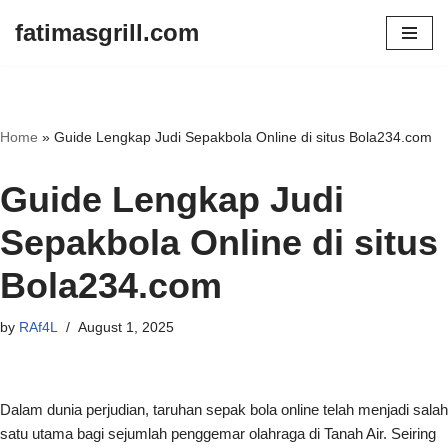
fatimasgrill.com
Skip
to
content
Home
»
Guide Lengkap Judi Sepakbola Online di situs Bola234.com
Guide Lengkap Judi
Sepakbola Online di situs
Bola234.com
by
RAf4L
August 1, 2025
Dalam dunia perjudian, taruhan sepak bola online telah menjadi salah
satu utama bagi sejumlah penggemar olahraga di Tanah Air. Seiring