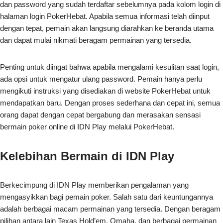
dan password yang sudah terdaftar sebelumnya pada kolom login di
halaman login PokerHebat. Apabila semua informasi telah diinput
dengan tepat, pemain akan langsung diarahkan ke beranda utama
dan dapat mulai nikmati beragam permainan yang tersedia.
Penting untuk diingat bahwa apabila mengalami kesulitan saat login,
ada opsi untuk mengatur ulang password. Pemain hanya perlu
mengikuti instruksi yang disediakan di website PokerHebat untuk
mendapatkan baru. Dengan proses sederhana dan cepat ini, semua
orang dapat dengan cepat bergabung dan merasakan sensasi
bermain poker online di IDN Play melalui PokerHebat.
Kelebihan Bermain di IDN Play
Berkecimpung di IDN Play memberikan pengalaman yang
mengasyikkan bagi pemain poker. Salah satu dari keuntungannya
adalah berbagai macam permainan yang tersedia. Dengan beragam
pilihan antara lain Texas Hold’em, Omaha, dan berbagai permainan