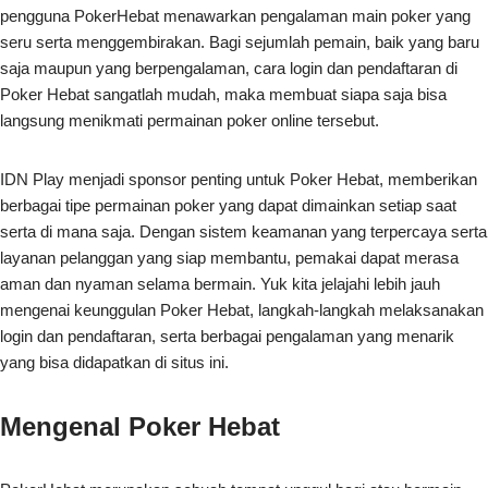
pengguna PokerHebat menawarkan pengalaman main poker yang
seru serta menggembirakan. Bagi sejumlah pemain, baik yang baru
saja maupun yang berpengalaman, cara login dan pendaftaran di
Poker Hebat sangatlah mudah, maka membuat siapa saja bisa
langsung menikmati permainan poker online tersebut.
IDN Play menjadi sponsor penting untuk Poker Hebat, memberikan
berbagai tipe permainan poker yang dapat dimainkan setiap saat
serta di mana saja. Dengan sistem keamanan yang terpercaya serta
layanan pelanggan yang siap membantu, pemakai dapat merasa
aman dan nyaman selama bermain. Yuk kita jelajahi lebih jauh
mengenai keunggulan Poker Hebat, langkah-langkah melaksanakan
login dan pendaftaran, serta berbagai pengalaman yang menarik
yang bisa didapatkan di situs ini.
Mengenal Poker Hebat