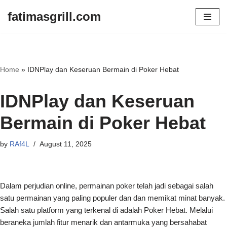
fatimasgrill.com
Skip
to
content
Home
»
IDNPlay dan Keseruan Bermain di Poker Hebat
IDNPlay dan Keseruan
Bermain di Poker Hebat
by
RAf4L
August 11, 2025
Dalam perjudian online, permainan poker telah jadi sebagai salah
satu permainan yang paling populer dan dan memikat minat banyak.
Salah satu platform yang terkenal di adalah Poker Hebat. Melalui
beraneka jumlah fitur menarik dan antarmuka yang bersahabat