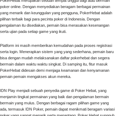
PokerHebat merupakan sebuah tempat unggul bagi atau bermain
poker online. Dengan menyediakan beragam berbagai permainan
yang menarik dan keunggulan yang pengguna, PokerHebat adalah
pilihan terbaik bagi para pecinta poker di Indonesia. Dengan
pengalaman itu disediakan, pemain bisa merasakan kesenangan
serta ujian pada setiap game yang ikuti.
Platform ini masih memberikan kemudahan pada proses registrasi
serta login. Menerapkan sistem yang yang sederhana, pemain baru
bisa dengan mudah melaksanakan daftar pokerhebat dan segera
bermain dalam waktu waktu singkat. Di samping itu, fitur masuk
PokerHebat didesain demi menjaga keamanan dan kenyamanan
pemain pemain mengakses akun mereka.
IDN Play menjadi sebuah penyedia game di Poker Hebat, yang
menjamin tingkat permainan yang baik dan pengalaman bermain
bermain yang mulus. Dengan berbagai ragam pilihan game yang
ada, termasuk IDN Poker, pemain dapat menikmati beragam variasi
poker yang sangat menarik serta menantang. Poker Hebat sungguh