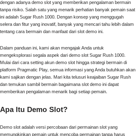
dengan adanya demo slot yang memberikan pengalaman bermain
tanpa risiko. Salah satu yang menarik perhatian banyak pemain saat
ini adalah Sugar Rush 1000. Dengan konsep yang menggugah
selera dan fitur yang inovatif, banyak yang mencari tahu lebih dalam
tentang cara bermain dan manfaat dari slot demo ini.
Dalam panduan ini, kami akan mengajak Anda untuk
mengeksplorasi segala aspek dari demo slot Sugar Rush 1000.
Mulai dari cara setting akun demo slot hingga strategi bermain di
platform Pragmatic Play, semua informasi yang Anda butuhkan akan
kami sajikan dengan jelas. Mari kita telusuri keajaiban Sugar Rush
dan temukan sambil bermain bagaimana slot demo ini dapat
memberikan pengalaman menarik bagi setiap pemain.
Apa Itu Demo Slot?
Demo slot adalah versi percobaan dari permainan slot yang
memungkinkan pemain untuk mencoba permainan tanpa harus