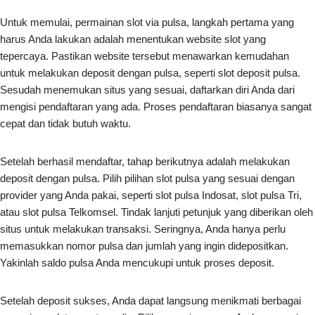
Untuk memulai, permainan slot via pulsa, langkah pertama yang
harus Anda lakukan adalah menentukan website slot yang
tepercaya. Pastikan website tersebut menawarkan kemudahan
untuk melakukan deposit dengan pulsa, seperti slot deposit pulsa.
Sesudah menemukan situs yang sesuai, daftarkan diri Anda dari
mengisi pendaftaran yang ada. Proses pendaftaran biasanya sangat
cepat dan tidak butuh waktu.
Setelah berhasil mendaftar, tahap berikutnya adalah melakukan
deposit dengan pulsa. Pilih pilihan slot pulsa yang sesuai dengan
provider yang Anda pakai, seperti slot pulsa Indosat, slot pulsa Tri,
atau slot pulsa Telkomsel. Tindak lanjuti petunjuk yang diberikan oleh
situs untuk melakukan transaksi. Seringnya, Anda hanya perlu
memasukkan nomor pulsa dan jumlah yang ingin didepositkan.
Yakinlah saldo pulsa Anda mencukupi untuk proses deposit.
Setelah deposit sukses, Anda dapat langsung menikmati berbagai