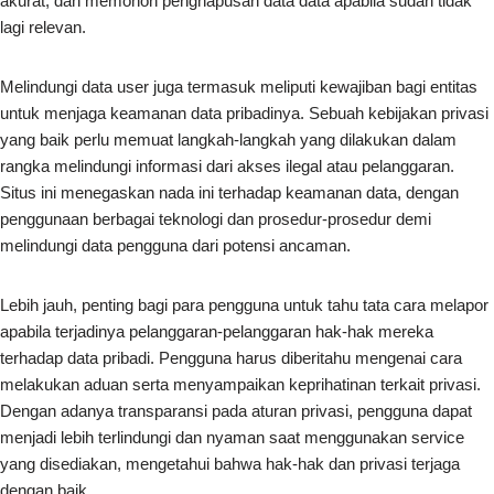
akurat, dan memohon penghapusan data data apabila sudah tidak
lagi relevan.
Melindungi data user juga termasuk meliputi kewajiban bagi entitas
untuk menjaga keamanan data pribadinya. Sebuah kebijakan privasi
yang baik perlu memuat langkah-langkah yang dilakukan dalam
rangka melindungi informasi dari akses ilegal atau pelanggaran.
Situs ini menegaskan nada ini terhadap keamanan data, dengan
penggunaan berbagai teknologi dan prosedur-prosedur demi
melindungi data pengguna dari potensi ancaman.
Lebih jauh, penting bagi para pengguna untuk tahu tata cara melapor
apabila terjadinya pelanggaran-pelanggaran hak-hak mereka
terhadap data pribadi. Pengguna harus diberitahu mengenai cara
melakukan aduan serta menyampaikan keprihatinan terkait privasi.
Dengan adanya transparansi pada aturan privasi, pengguna dapat
menjadi lebih terlindungi dan nyaman saat menggunakan service
yang disediakan, mengetahui bahwa hak-hak dan privasi terjaga
dengan baik.