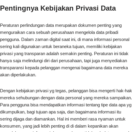
Pentingnya Kebijakan Privasi Data
Peraturan perlindungan data merupakan dokumen penting yang
menguraikan cara sebuah perusahaan mengelola data pribadi
pengguna. Dalam zaman digital saat ini, di mana informasi personal
sering kali digunakan untuk beraneka tujuan, memiliki kebijakan
privasi yang transparan adalah semakin penting. Peraturan ini tidak
hanya saja melindungi diri dari perusahaan, tapi juga menyediakan
transparansi kepada pelanggan mengenai bagaimana data mereka
akan diperlakukan.
Dengan kebijakan privasi yg tegas, pelanggan bisa mengerti hak-hak
mereka sehubungan dengan data personal yang mereka sampaikan.
Para pengguna bisa mendapatkan informasi tentang tipe data apa yg
dikumpulkan, bagi tujuan apa saja, dan bagaimana informasi itu
sering dijaga dan diamankan. Hal ini memberi rasa nyaman untuk
konsumen, yang jadi lebih penting di di dalam kepanikan akan