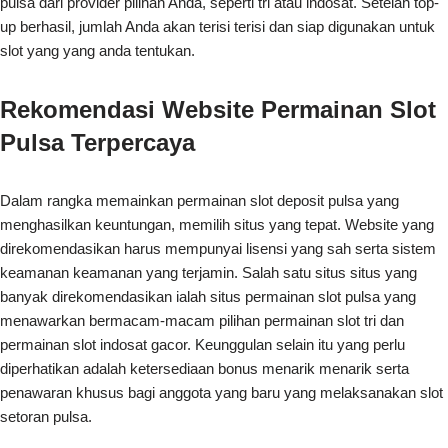
pulsa dari provider pilihan Anda, seperti tri atau indosat. Setelah top-
up berhasil, jumlah Anda akan terisi terisi dan siap digunakan untuk
slot yang yang anda tentukan.
Rekomendasi Website Permainan Slot
Pulsa Terpercaya
Dalam rangka memainkan permainan slot deposit pulsa yang
menghasilkan keuntungan, memilih situs yang tepat. Website yang
direkomendasikan harus mempunyai lisensi yang sah serta sistem
keamanan keamanan yang terjamin. Salah satu situs situs yang
banyak direkomendasikan ialah situs permainan slot pulsa yang
menawarkan bermacam-macam pilihan permainan slot tri dan
permainan slot indosat gacor. Keunggulan selain itu yang perlu
diperhatikan adalah ketersediaan bonus menarik menarik serta
penawaran khusus bagi anggota yang baru yang melaksanakan slot
setoran pulsa.