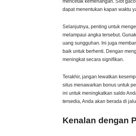
mencetak kemenangan. Slot gacor
dapat menentukan kapan waktu ya
Selanjutnya, penting untuk mengel
melampaui angka tersebut. Gunak
uang sungguhan. Ini juga membant
baik untuk berhenti. Dengan meng
meningkat secara signifikan.
Terakhir, jangan lewatkan kesemp
situs menawarkan bonus untuk per
ini untuk meningkatkan saldo A
tersedia, Anda akan berada di jal
Kenalan dengan P