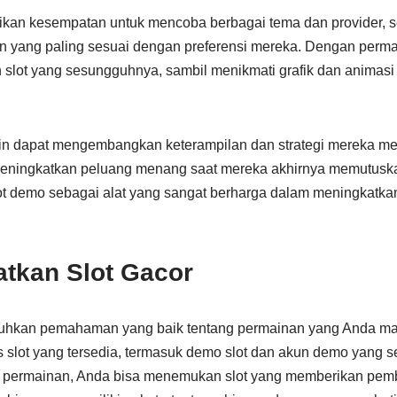
rikan kesempatan untuk mencoba berbagai tema dan provider, s
 yang paling sesuai dengan preferensi mereka. Dengan perma
slot yang sesungguhnya, sambil menikmati grafik dan animasi
n dapat mengembangkan keterampilan dan strategi mereka mel
 meningkatkan peluang menang saat mereka akhirnya memutusk
lot demo sebagai alat yang sangat berharga dalam meningkat
atkan Slot Gacor
hkan pemahaman yang baik tentang permainan yang Anda main
 slot yang tersedia, termasuk demo slot dan akun demo yang se
 permainan, Anda bisa menemukan slot yang memberikan pemba