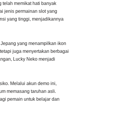
 telah memikat hati banyak
i jenis permainan slot yang
nsi yang tinggi, menjadikannya
ma Jepang yang menampilkan ikon
tetapi juga menyertakan berbagai
angan, Lucky Neko menjadi
iko. Melalui akun demo ini,
um memasang taruhan asli.
agi pemain untuk belajar dan