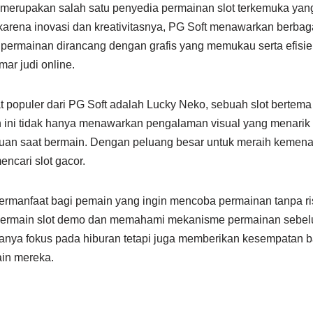
 merupakan salah satu penyedia permainan slot terkemuka yang
 karena inovasi dan kreativitasnya, PG Soft menawarkan berbaga
permainan dirancang dengan grafis yang memukau serta efisie
mar judi online.
t populer dari PG Soft adalah Lucky Neko, sebuah slot berte
 ini tidak hanya menawarkan pengalaman visual yang menarik 
uan saat bermain. Dengan peluang besar untuk meraih kemen
ncari slot gacor.
rmanfaat bagi pemain yang ingin mencoba permainan tanpa ris
bermain slot demo dan memahami mekanisme permainan sebel
anya fokus pada hiburan tetapi juga memberikan kesempatan b
in mereka.