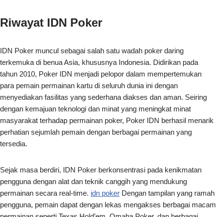
Riwayat IDN Poker
IDN Poker muncul sebagai salah satu wadah poker daring
terkemuka di benua Asia, khususnya Indonesia. Didirikan pada
tahun 2010, Poker IDN menjadi pelopor dalam mempertemukan
para pemain permainan kartu di seluruh dunia ini dengan
menyediakan fasilitas yang sederhana diakses dan aman. Seiring
dengan kemajuan teknologi dan minat yang meningkat minat
masyarakat terhadap permainan poker, Poker IDN berhasil menarik
perhatian sejumlah pemain dengan berbagai permainan yang
tersedia.
Sejak masa berdiri, IDN Poker berkonsentrasi pada kenikmatan
pengguna dengan alat dan teknik canggih yang mendukung
permainan secara real-time.
idn poker
Dengan tampilan yang ramah
pengguna, pemain dapat dengan lekas mengakses berbagai macam
permainan seperti Texas Hold’em, Omaha Poker, dan berbagai