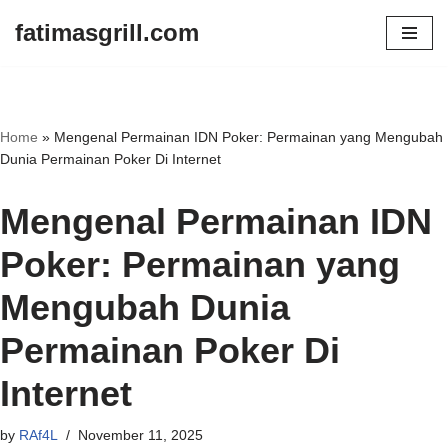
fatimasgrill.com
Skip
to
content
Home
»
Mengenal Permainan IDN Poker: Permainan yang Mengubah
Dunia Permainan Poker Di Internet
Mengenal Permainan IDN
Poker: Permainan yang
Mengubah Dunia
Permainan Poker Di
Internet
by
RAf4L
November 11, 2025