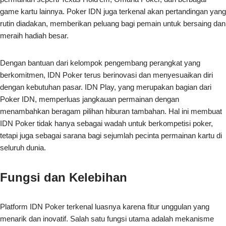
game kartu lainnya. Poker IDN juga terkenal akan pertandingan yang
rutin diadakan, memberikan peluang bagi pemain untuk bersaing dan
meraih hadiah besar.
Dengan bantuan dari kelompok pengembang perangkat yang
berkomitmen, IDN Poker terus berinovasi dan menyesuaikan diri
dengan kebutuhan pasar. IDN Play, yang merupakan bagian dari
Poker IDN, memperluas jangkauan permainan dengan
menambahkan beragam pilihan hiburan tambahan. Hal ini membuat
IDN Poker tidak hanya sebagai wadah untuk berkompetisi poker,
tetapi juga sebagai sarana bagi sejumlah pecinta permainan kartu di
seluruh dunia.
Fungsi dan Kelebihan
Platform IDN Poker terkenal luasnya karena fitur unggulan yang
menarik dan inovatif. Salah satu fungsi utama adalah mekanisme