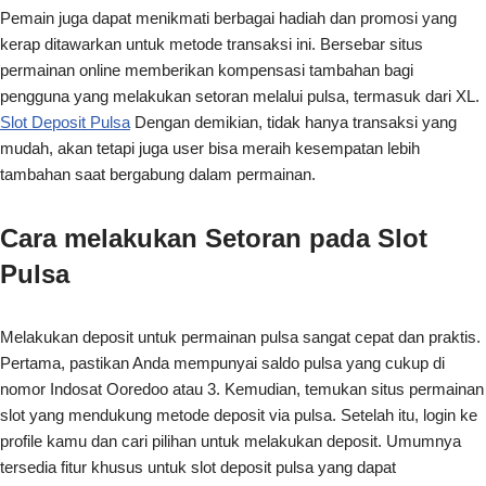
Pemain juga dapat menikmati berbagai hadiah dan promosi yang
kerap ditawarkan untuk metode transaksi ini. Bersebar situs
permainan online memberikan kompensasi tambahan bagi
pengguna yang melakukan setoran melalui pulsa, termasuk dari XL.
Slot Deposit Pulsa
Dengan demikian, tidak hanya transaksi yang
mudah, akan tetapi juga user bisa meraih kesempatan lebih
tambahan saat bergabung dalam permainan.
Cara melakukan Setoran pada Slot
Pulsa
Melakukan deposit untuk permainan pulsa sangat cepat dan praktis.
Pertama, pastikan Anda mempunyai saldo pulsa yang cukup di
nomor Indosat Ooredoo atau 3. Kemudian, temukan situs permainan
slot yang mendukung metode deposit via pulsa. Setelah itu, login ke
profile kamu dan cari pilihan untuk melakukan deposit. Umumnya
tersedia fitur khusus untuk slot deposit pulsa yang dapat