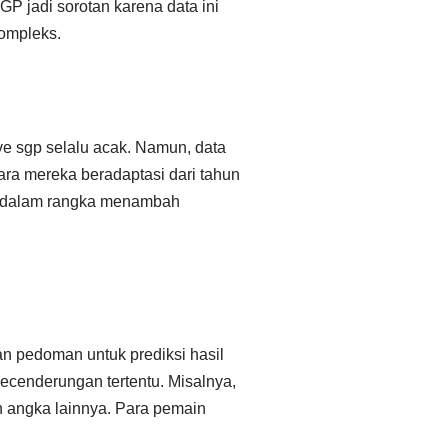
GP jadi sorotan karena data ini
kompleks.
live sgp selalu acak. Namun, data
ara mereka beradaptasi dari tahun
ru dalam rangka menambah
kan pedoman untuk prediksi hasil
cenderungan tertentu. Misalnya,
an angka lainnya. Para pemain