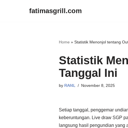
fatimasgrill.com
Skip
to
content
Home
»
Statistik Menonjol tentang O
Statistik Me
Tanggal Ini
by
RAf4L
November 8, 2025
Setiap tanggal, penggemar undia
keberuntungan. Live draw SGP pa
langsung hasil pengundian yang 