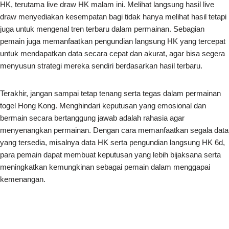
HK, terutama live draw HK malam ini. Melihat langsung hasil live
draw menyediakan kesempatan bagi tidak hanya melihat hasil tetapi
juga untuk mengenal tren terbaru dalam permainan. Sebagian
pemain juga memanfaatkan pengundian langsung HK yang tercepat
untuk mendapatkan data secara cepat dan akurat, agar bisa segera
menyusun strategi mereka sendiri berdasarkan hasil terbaru.
Terakhir, jangan sampai tetap tenang serta tegas dalam permainan
togel Hong Kong. Menghindari keputusan yang emosional dan
bermain secara bertanggung jawab adalah rahasia agar
menyenangkan permainan. Dengan cara memanfaatkan segala data
yang tersedia, misalnya data HK serta pengundian langsung HK 6d,
para pemain dapat membuat keputusan yang lebih bijaksana serta
meningkatkan kemungkinan sebagai pemain dalam menggapai
kemenangan.