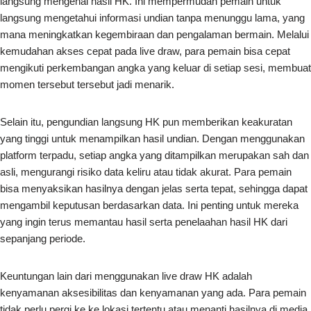
langsung mengenai hasil HK. Ini mempermudah pemain untuk
langsung mengetahui informasi undian tanpa menunggu lama, yang
mana meningkatkan kegembiraan dan pengalaman bermain. Melalui
kemudahan akses cepat pada live draw, para pemain bisa cepat
mengikuti perkembangan angka yang keluar di setiap sesi, membuat
momen tersebut tersebut jadi menarik.
Selain itu, pengundian langsung HK pun memberikan keakuratan
yang tinggi untuk menampilkan hasil undian. Dengan menggunakan
platform terpadu, setiap angka yang ditampilkan merupakan sah dan
asli, mengurangi risiko data keliru atau tidak akurat. Para pemain
bisa menyaksikan hasilnya dengan jelas serta tepat, sehingga dapat
mengambil keputusan berdasarkan data. Ini penting untuk mereka
yang ingin terus memantau hasil serta penelaahan hasil HK dari
sepanjang periode.
Keuntungan lain dari menggunakan live draw HK adalah
kenyamanan aksesibilitas dan kenyamanan yang ada. Para pemain
tidak perlu pergi ke ke lokasi tertentu atau menanti hasilnya di media