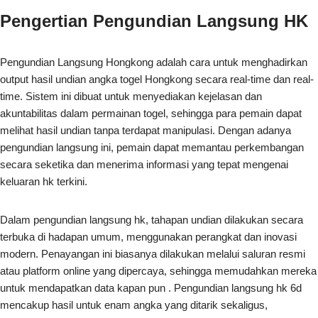
Pengertian Pengundian Langsung HK
Pengundian Langsung Hongkong adalah cara untuk menghadirkan
output hasil undian angka togel Hongkong secara real-time dan real-
time. Sistem ini dibuat untuk menyediakan kejelasan dan
akuntabilitas dalam permainan togel, sehingga para pemain dapat
melihat hasil undian tanpa terdapat manipulasi. Dengan adanya
pengundian langsung ini, pemain dapat memantau perkembangan
secara seketika dan menerima informasi yang tepat mengenai
keluaran hk terkini.
Dalam pengundian langsung hk, tahapan undian dilakukan secara
terbuka di hadapan umum, menggunakan perangkat dan inovasi
modern. Penayangan ini biasanya dilakukan melalui saluran resmi
atau platform online yang dipercaya, sehingga memudahkan mereka
untuk mendapatkan data kapan pun . Pengundian langsung hk 6d
mencakup hasil untuk enam angka yang ditarik sekaligus,