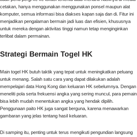
cetakan, hanya menggunakan menggunakan ponsel maupun alat
komputer, semua informasi bisa diakses kapan saja dan di. Fitur ini
menjadikan pengalaman bermain jadi luas dan efisien, khususnya
untuk mereka dengan aktivitas tinggi namun tetap menginginkan
terlibat dalam permainan.
Strategi Bermain Togel HK
Main togel HK butuh taktik yang tepat untuk meningkatkan peluang
untuk menang. Salah satu cara yang dapat dilakukan adalah
mempelajari data Hong Kong dan keluaran HK sebelumnya. Dengan
meneliti pola serta frekuensi angka yang sering muncul, para pemain
bisa lebih mudah menentukan angka yang hendak dipilih.
Penggunaan paito HK juga sangat berguna, karena menawarkan
gambaran yang jelas tentang hasil keluaran.
Di samping itu, penting untuk terus mengikuti pengundian langsung