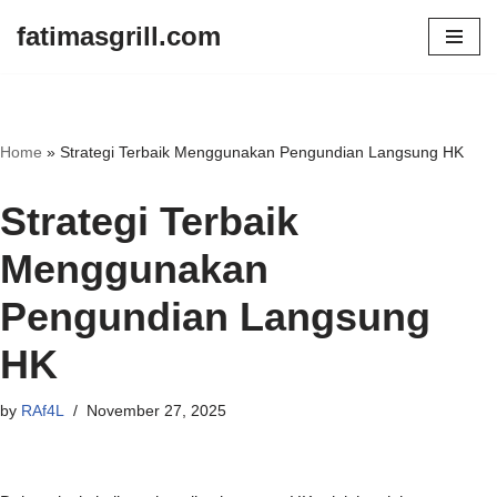
fatimasgrill.com
Skip
to
content
Home
»
Strategi Terbaik Menggunakan Pengundian Langsung HK
Strategi Terbaik
Menggunakan
Pengundian Langsung
HK
by
RAf4L
November 27, 2025