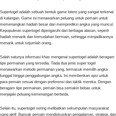
Supertogel adalah sebuah bentuk game lotere yang sangat terkenal
di kalangan. Game ini menawarkan peluang untuk pemain untuk
memenangkan hadiah besar dari memprediksi angka yang muncul.
Kepopuleran supertogel dipengaruhi dari berbagai alasan, seperti
hadiah menarik dan kemudahan bermain, sehingga menjadikannya
menarik untuk sejumlah orang.
Salah satunya informasi khas mengenai supertogel adalah beragam
tipe permainan yang tersedia. Tiada dua jenis super togel
menawarkan metode permainan yang, termasuk memilih angka
tunggal hingga penggabungan angka. Ini memberikan opsi untuk
para pemain sesuai dengan preferensi dan taktik mereka. Dengan
beragam tipe permainan, pemain bisa semakin bebas untuk
menjajaki peluang kemenangan berbeda.
Selain itu, supertogel sering melibatkan sekumpulan masyarakat
yang aktif. Banyak pemain mendiskusikan pengalaman, strategi, dan