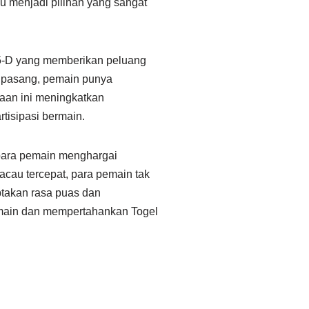
u menjadi pilihan yang sangat
 5-D yang memberikan peluang
dipasang, pemain punya
aan ini meningkatkan
tisipasi bermain.
 para pemain menghargai
au tercepat, para pemain tak
ptakan rasa puas dan
rmain dan mempertahankan Togel