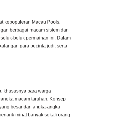
at kepopuleran Macau Pools.
engan berbagai macam sistem dan
 seluk-beluk permainan ini. Dalam
alangan para pecinta judi, serta
ia, khususnya para warga
beraneka macam taruhan. Konsep
ang besar dari angka-angka
enarik minat banyak sekali orang