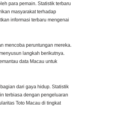
h para pemain. Statistik terbaru
ikan masyarakat terhadap
tkan informasi terbaru mengenai
 dan mencoba peruntungan mereka.
menyusun langkah berikutnya.
 memantau data Macau untuk
gian dari gaya hidup. Statistik
kin terbiasa dengan pengeluaran
aritas Toto Macau di tingkat