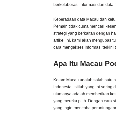
berkolaborasi informasi dan data 
Keberadaan data Macau dan kelua
Pemain tidak cuma mencari kesen
strategi yang berkaitan dengan ha
artikel ini, kami akan mengupas 
cara mengakses informasi terkini
Apa Itu Macau Po
Kolam Macau adalah salah satu pl
Indonesia. Istilah yang ini seri
utamanya adalah memberikan kes
yang mereka pilih. Dengan cara s
yang ingin mencoba peruntungan