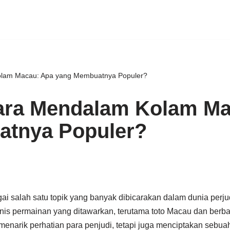
olam Macau: Apa yang Membuatnya Populer?
cara Mendalam Kolam M
atnya Populer?
i salah satu topik yang banyak dibicarakan dalam dunia perjud
is permainan yang ditawarkan, terutama toto Macau dan berbagai
enarik perhatian para penjudi, tetapi juga menciptakan sebu