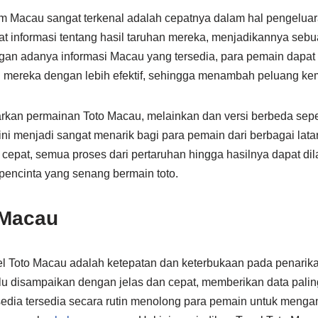
 Macau sangat terkenal adalah cepatnya dalam hal pengeluara
t informasi tentang hasil taruhan mereka, menjadikannya seb
gan adanya informasi Macau yang tersedia, para pemain dapat
n mereka dengan lebih efektif, sehingga menambah peluang k
kan permainan Toto Macau, melainkan dan versi berbeda sep
ini menjadi sangat menarik bagi para pemain dari berbagai lata
cepat, semua proses dari pertaruhan hingga hasilnya dapat dil
pencinta yang senang bermain toto.
 Macau
el Toto Macau adalah ketepatan dan keterbukaan pada penarikan
lu disampaikan dengan jelas dan cepat, memberikan data palin
edia tersedia secara rutin menolong para pemain untuk meng