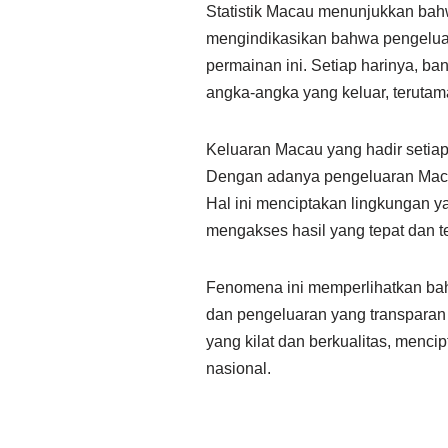
Statistik Macau menunjukkan bahw
mengindikasikan bahwa pengelua
permainan ini. Setiap harinya, b
angka-angka yang keluar, terutam
Keluaran Macau yang hadir setia
Dengan adanya pengeluaran Macau
Hal ini menciptakan lingkungan y
mengakses hasil yang tepat dan t
Fenomena ini memperlihatkan bahw
dan pengeluaran yang transparan 
yang kilat dan berkualitas, menc
nasional.