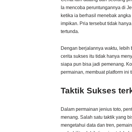
Ia mencoba peruntungannya di Jen
ketika ia berhasil menebak angka
impikan. Pria tersebut tidak han
tertunda.
Dengan berjalannya waktu, lebih 
cerita sukses itu tidak hanya men
siapa pun bisa jadi pemenang. Kom
permainan, membuat platform ini t
Taktik Sukses ter
Dalam permainan jenius toto, pen
menang. Salah satu taktik yang b
mengetahui data dan tren, pemain