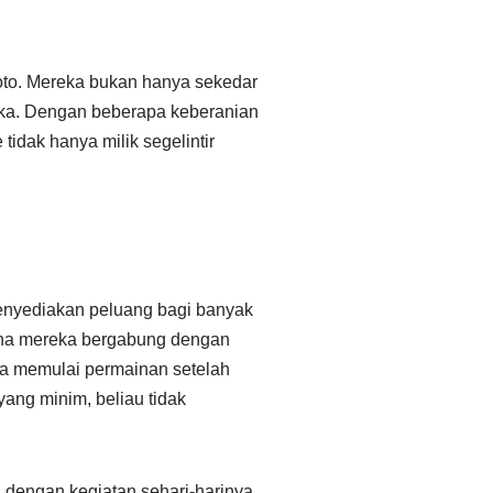
toto. Mereka bukan hanya sekedar
reka. Dengan beberapa keberanian
tidak hanya milik segelintir
menyediakan peluang bagi banyak
ana mereka bergabung dengan
ia memulai permainan setelah
ang minim, beliau tidak
 dengan kegiatan sehari-harinya.