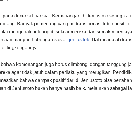
a pada dimensi finansial. Kemenangan di Jeniustoto sering k
eseorang. Banyak pemenang yang bertransformasi lebih positif 
ulai mengenali peluang di sekitar mereka dan semakin percaya
kerjaan maupun hubungan sosial.
jenius toto
Hal ini adalah tra
n di lingkungannya.
tahui bahwa kemenangan juga harus diimbangi dengan tanggung 
ka agar tidak jatuh dalam perilaku yang merugikan. Pendidi
emastikan bahwa dampak positif dari di Jeniustoto bisa bertah
n di Jeniustoto bukan hanya nasib baik, melainkan sebagai l