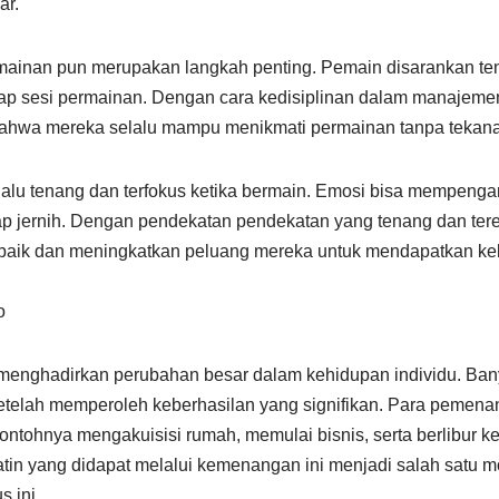
ar.
ainan pun merupakan langkah penting. Pemain disarankan te
tiap sesi permainan. Dengan cara kedisiplinan dalam manajeme
ahwa mereka selalu mampu menikmati permainan tanpa tekanan
lalu tenang dan terfokus ketika bermain. Emosi bisa mempeng
tap jernih. Dengan pendekatan pendekatan yang tenang dan ter
baik dan meningkatkan peluang mereka untuk mendapatkan keb
o
menghadirkan perubahan besar dalam kehidupan individu. Ba
etelah memperoleh keberhasilan yang signifikan. Para pemen
contohnya mengakuisisi rumah, memulai bisnis, serta berlibur ke
in yang didapat melalui kemenangan ini menjadi salah satu m
s ini.