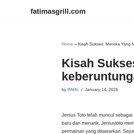
fatimasgrill.com
Skip
to
content
Home
»
Kisah Sukses: Mereka Yang 
Kisah Sukse
keberuntung
by
RAf4L
January 14, 2026
Jenius Toto telah muncul sebagai
baru dan menarik, Jeniustoto me
permainan yang ditawarkan. Seju