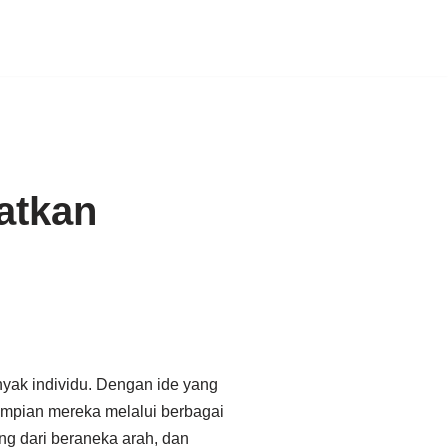
atkan
nyak individu. Dengan ide yang
mpian mereka melalui berbagai
g dari beraneka arah, dan