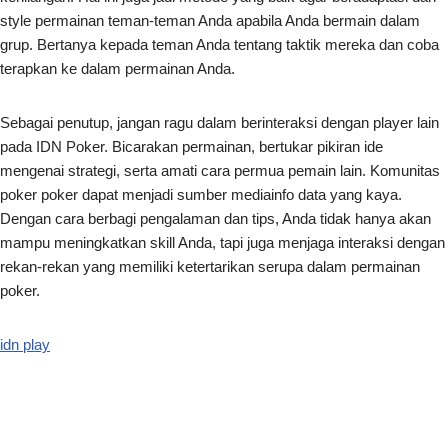
style permainan teman-teman Anda apabila Anda bermain dalam
grup. Bertanya kepada teman Anda tentang taktik mereka dan coba
terapkan ke dalam permainan Anda.
Sebagai penutup, jangan ragu dalam berinteraksi dengan player lain
pada IDN Poker. Bicarakan permainan, bertukar pikiran ide
mengenai strategi, serta amati cara permua pemain lain. Komunitas
poker poker dapat menjadi sumber mediainfo data yang kaya.
Dengan cara berbagi pengalaman dan tips, Anda tidak hanya akan
mampu meningkatkan skill Anda, tapi juga menjaga interaksi dengan
rekan-rekan yang memiliki ketertarikan serupa dalam permainan
poker.
idn play