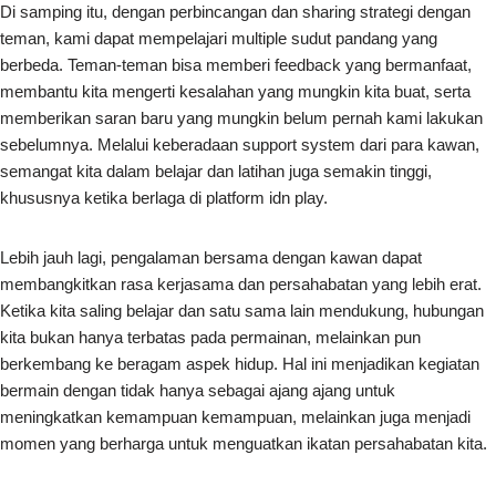
Di samping itu, dengan perbincangan dan sharing strategi dengan
teman, kami dapat mempelajari multiple sudut pandang yang
berbeda. Teman-teman bisa memberi feedback yang bermanfaat,
membantu kita mengerti kesalahan yang mungkin kita buat, serta
memberikan saran baru yang mungkin belum pernah kami lakukan
sebelumnya. Melalui keberadaan support system dari para kawan,
semangat kita dalam belajar dan latihan juga semakin tinggi,
khususnya ketika berlaga di platform idn play.
Lebih jauh lagi, pengalaman bersama dengan kawan dapat
membangkitkan rasa kerjasama dan persahabatan yang lebih erat.
Ketika kita saling belajar dan satu sama lain mendukung, hubungan
kita bukan hanya terbatas pada permainan, melainkan pun
berkembang ke beragam aspek hidup. Hal ini menjadikan kegiatan
bermain dengan tidak hanya sebagai ajang ajang untuk
meningkatkan kemampuan kemampuan, melainkan juga menjadi
momen yang berharga untuk menguatkan ikatan persahabatan kita.