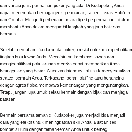
dan variasi jenis permainan poker yang ada. Di Kudapoker, Anda
dapat menemukan berbagai jenis permainan, seperti Texas Hold’em
dan Omaha. Mengerti perbedaan antara tipe-tipe permainan ini akan
membantu Anda dalam mengambil langkah yang jauh baik saat
bermain.
Setelah memahami fundamental poker, krusial untuk memperhatikan
tingkah laku lawan Anda. Menafsirkan kombinasi lawan dan
mengidentifikasi pola taruhan mereka dapat memberikan Anda
keunggulan yang besar. Gunakan informasi ini untuk menyesuaikan
strategi bermain Anda. Terkadang, berani bluffing atau bertanding
dengan agresif bisa membawa kemenangan yang menguntungkan.
Tetapi, jangan lupa untuk selalu bermain dengan bijak dan menjaga
batasan.
Bermain bersama teman di Kudapoker juga menjadi bisa menjadi
cara yang efektif untuk meningkatkan skill Anda. Buatlah sesi
kompetisi rutin dengan teman-teman Anda untuk berbagi