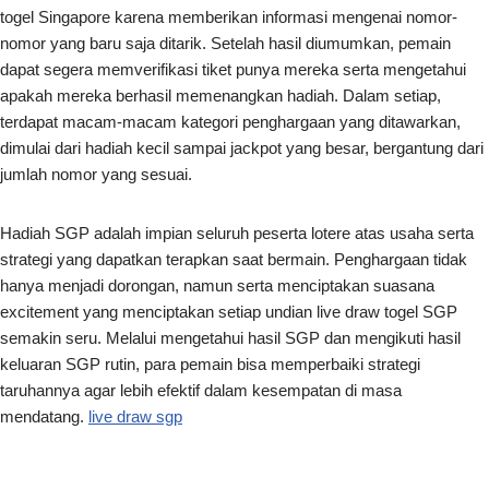
togel Singapore karena memberikan informasi mengenai nomor-
nomor yang baru saja ditarik. Setelah hasil diumumkan, pemain
dapat segera memverifikasi tiket punya mereka serta mengetahui
apakah mereka berhasil memenangkan hadiah. Dalam setiap,
terdapat macam-macam kategori penghargaan yang ditawarkan,
dimulai dari hadiah kecil sampai jackpot yang besar, bergantung dari
jumlah nomor yang sesuai.
Hadiah SGP adalah impian seluruh peserta lotere atas usaha serta
strategi yang dapatkan terapkan saat bermain. Penghargaan tidak
hanya menjadi dorongan, namun serta menciptakan suasana
excitement yang menciptakan setiap undian live draw togel SGP
semakin seru. Melalui mengetahui hasil SGP dan mengikuti hasil
keluaran SGP rutin, para pemain bisa memperbaiki strategi
taruhannya agar lebih efektif dalam kesempatan di masa
mendatang.
live draw sgp