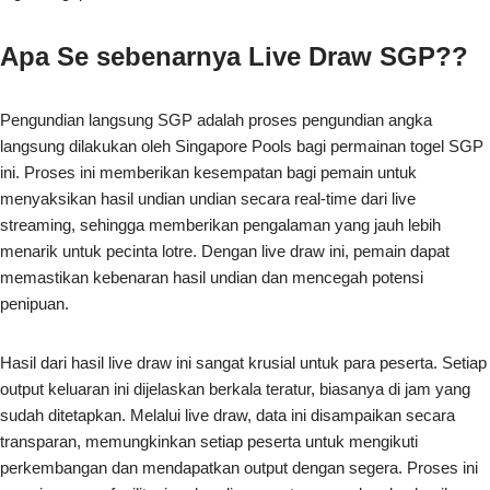
Apa Se sebenarnya Live Draw SGP??
Pengundian langsung SGP adalah proses pengundian angka
langsung dilakukan oleh Singapore Pools bagi permainan togel SGP
ini. Proses ini memberikan kesempatan bagi pemain untuk
menyaksikan hasil undian undian secara real-time dari live
streaming, sehingga memberikan pengalaman yang jauh lebih
menarik untuk pecinta lotre. Dengan live draw ini, pemain dapat
memastikan kebenaran hasil undian dan mencegah potensi
penipuan.
Hasil dari hasil live draw ini sangat krusial untuk para peserta. Setiap
output keluaran ini dijelaskan berkala teratur, biasanya di jam yang
sudah ditetapkan. Melalui live draw, data ini disampaikan secara
transparan, memungkinkan setiap peserta untuk mengikuti
perkembangan dan mendapatkan output dengan segera. Proses ini