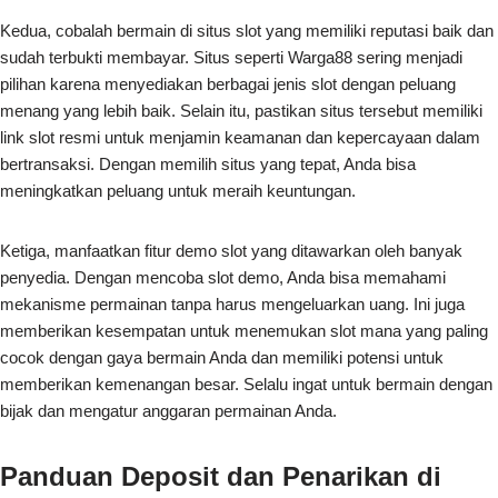
Kedua, cobalah bermain di situs slot yang memiliki reputasi baik dan
sudah terbukti membayar. Situs seperti Warga88 sering menjadi
pilihan karena menyediakan berbagai jenis slot dengan peluang
menang yang lebih baik. Selain itu, pastikan situs tersebut memiliki
link slot resmi untuk menjamin keamanan dan kepercayaan dalam
bertransaksi. Dengan memilih situs yang tepat, Anda bisa
meningkatkan peluang untuk meraih keuntungan.
Ketiga, manfaatkan fitur demo slot yang ditawarkan oleh banyak
penyedia. Dengan mencoba slot demo, Anda bisa memahami
mekanisme permainan tanpa harus mengeluarkan uang. Ini juga
memberikan kesempatan untuk menemukan slot mana yang paling
cocok dengan gaya bermain Anda dan memiliki potensi untuk
memberikan kemenangan besar. Selalu ingat untuk bermain dengan
bijak dan mengatur anggaran permainan Anda.
Panduan Deposit dan Penarikan di