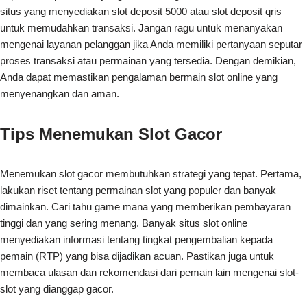
situs yang menyediakan slot deposit 5000 atau slot deposit qris
untuk memudahkan transaksi. Jangan ragu untuk menanyakan
mengenai layanan pelanggan jika Anda memiliki pertanyaan seputar
proses transaksi atau permainan yang tersedia. Dengan demikian,
Anda dapat memastikan pengalaman bermain slot online yang
menyenangkan dan aman.
Tips Menemukan Slot Gacor
Menemukan slot gacor membutuhkan strategi yang tepat. Pertama,
lakukan riset tentang permainan slot yang populer dan banyak
dimainkan. Cari tahu game mana yang memberikan pembayaran
tinggi dan yang sering menang. Banyak situs slot online
menyediakan informasi tentang tingkat pengembalian kepada
pemain (RTP) yang bisa dijadikan acuan. Pastikan juga untuk
membaca ulasan dan rekomendasi dari pemain lain mengenai slot-
slot yang dianggap gacor.