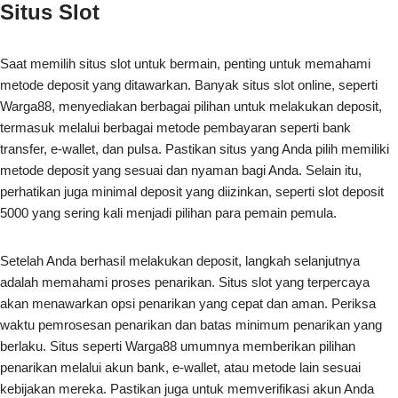
Situs Slot
Saat memilih situs slot untuk bermain, penting untuk memahami
metode deposit yang ditawarkan. Banyak situs slot online, seperti
Warga88, menyediakan berbagai pilihan untuk melakukan deposit,
termasuk melalui berbagai metode pembayaran seperti bank
transfer, e-wallet, dan pulsa. Pastikan situs yang Anda pilih memiliki
metode deposit yang sesuai dan nyaman bagi Anda. Selain itu,
perhatikan juga minimal deposit yang diizinkan, seperti slot deposit
5000 yang sering kali menjadi pilihan para pemain pemula.
Setelah Anda berhasil melakukan deposit, langkah selanjutnya
adalah memahami proses penarikan. Situs slot yang terpercaya
akan menawarkan opsi penarikan yang cepat dan aman. Periksa
waktu pemrosesan penarikan dan batas minimum penarikan yang
berlaku. Situs seperti Warga88 umumnya memberikan pilihan
penarikan melalui akun bank, e-wallet, atau metode lain sesuai
kebijakan mereka. Pastikan juga untuk memverifikasi akun Anda