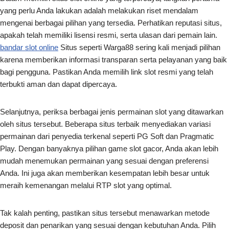
yang perlu Anda lakukan adalah melakukan riset mendalam
mengenai berbagai pilihan yang tersedia. Perhatikan reputasi situs,
apakah telah memiliki lisensi resmi, serta ulasan dari pemain lain.
bandar slot online
Situs seperti Warga88 sering kali menjadi pilihan
karena memberikan informasi transparan serta pelayanan yang baik
bagi pengguna. Pastikan Anda memilih link slot resmi yang telah
terbukti aman dan dapat dipercaya.
Selanjutnya, periksa berbagai jenis permainan slot yang ditawarkan
oleh situs tersebut. Beberapa situs terbaik menyediakan variasi
permainan dari penyedia terkenal seperti PG Soft dan Pragmatic
Play. Dengan banyaknya pilihan game slot gacor, Anda akan lebih
mudah menemukan permainan yang sesuai dengan preferensi
Anda. Ini juga akan memberikan kesempatan lebih besar untuk
meraih kemenangan melalui RTP slot yang optimal.
Tak kalah penting, pastikan situs tersebut menawarkan metode
deposit dan penarikan yang sesuai dengan kebutuhan Anda. Pilih