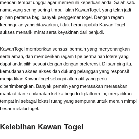
mencari tempat unggul agar memenuhi keperluan anda. Salah satu
nama yang sering sering timbul ialah KawanTogel, yang telah jadi
pilihan pertama bagi banyak penggemar togel. Dengan ragam
keunggulan yang ditawarkan, tidak heran apabila Kawan Togel
sukses menarik minat serta keyakinan dari penjudi.
KawanTogel memberikan sensasi bermain yang menyenangkan
serta aman, dan memberikan ragam tipe permainan lotere yang
dapat anda pilih sesuai dengan dengan preferensi. Di samping itu,
kemudahan akses akses dan dukung pelanggan yang responsif
menjadikan KawanTogel sebagai alternatif yang perlu
dipertimbangkan. Banyak pemain yang merasakan merasakan
manfaat dan kenikmatan ketika berjudi di platform ini, menjadikan
tempat ini sebagai lokasi ruang yang sempurna untuk meraih mimpi
besar melalui togel.
Kelebihan Kawan Togel