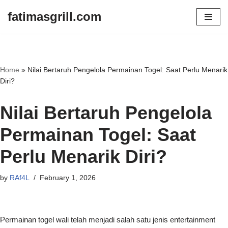
fatimasgrill.com
Skip
to
content
Home
»
Nilai Bertaruh Pengelola Permainan Togel: Saat Perlu Menarik
Diri?
Nilai Bertaruh Pengelola
Permainan Togel: Saat
Perlu Menarik Diri?
by
RAf4L
February 1, 2026
Permainan togel wali telah menjadi salah satu jenis entertainment