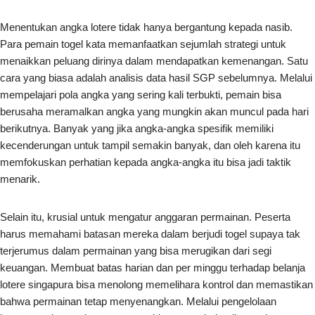
Menentukan angka lotere tidak hanya bergantung kepada nasib.
Para pemain togel kata memanfaatkan sejumlah strategi untuk
menaikkan peluang dirinya dalam mendapatkan kemenangan. Satu
cara yang biasa adalah analisis data hasil SGP sebelumnya. Melalui
mempelajari pola angka yang sering kali terbukti, pemain bisa
berusaha meramalkan angka yang mungkin akan muncul pada hari
berikutnya. Banyak yang jika angka-angka spesifik memiliki
kecenderungan untuk tampil semakin banyak, dan oleh karena itu
memfokuskan perhatian kepada angka-angka itu bisa jadi taktik
menarik.
Selain itu, krusial untuk mengatur anggaran permainan. Peserta
harus memahami batasan mereka dalam berjudi togel supaya tak
terjerumus dalam permainan yang bisa merugikan dari segi
keuangan. Membuat batas harian dan per minggu terhadap belanja
lotere singapura bisa menolong memelihara kontrol dan memastikan
bahwa permainan tetap menyenangkan. Melalui pengelolaan