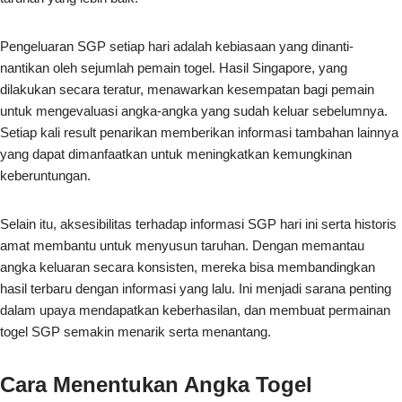
Pengeluaran SGP setiap hari adalah kebiasaan yang dinanti-
nantikan oleh sejumlah pemain togel. Hasil Singapore, yang
dilakukan secara teratur, menawarkan kesempatan bagi pemain
untuk mengevaluasi angka-angka yang sudah keluar sebelumnya.
Setiap kali result penarikan memberikan informasi tambahan lainnya
yang dapat dimanfaatkan untuk meningkatkan kemungkinan
keberuntungan.
Selain itu, aksesibilitas terhadap informasi SGP hari ini serta historis
amat membantu untuk menyusun taruhan. Dengan memantau
angka keluaran secara konsisten, mereka bisa membandingkan
hasil terbaru dengan informasi yang lalu. Ini menjadi sarana penting
dalam upaya mendapatkan keberhasilan, dan membuat permainan
togel SGP semakin menarik serta menantang.
Cara Menentukan Angka Togel