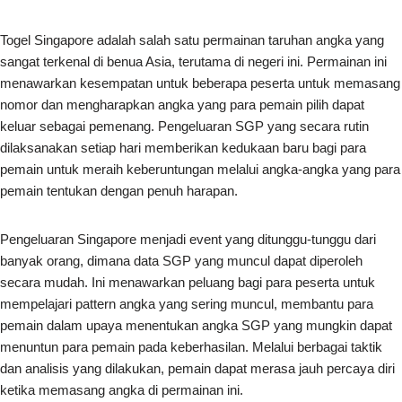
Togel Singapore adalah salah satu permainan taruhan angka yang
sangat terkenal di benua Asia, terutama di negeri ini. Permainan ini
menawarkan kesempatan untuk beberapa peserta untuk memasang
nomor dan mengharapkan angka yang para pemain pilih dapat
keluar sebagai pemenang. Pengeluaran SGP yang secara rutin
dilaksanakan setiap hari memberikan kedukaan baru bagi para
pemain untuk meraih keberuntungan melalui angka-angka yang para
pemain tentukan dengan penuh harapan.
Pengeluaran Singapore menjadi event yang ditunggu-tunggu dari
banyak orang, dimana data SGP yang muncul dapat diperoleh
secara mudah. Ini menawarkan peluang bagi para peserta untuk
mempelajari pattern angka yang sering muncul, membantu para
pemain dalam upaya menentukan angka SGP yang mungkin dapat
menuntun para pemain pada keberhasilan. Melalui berbagai taktik
dan analisis yang dilakukan, pemain dapat merasa jauh percaya diri
ketika memasang angka di permainan ini.