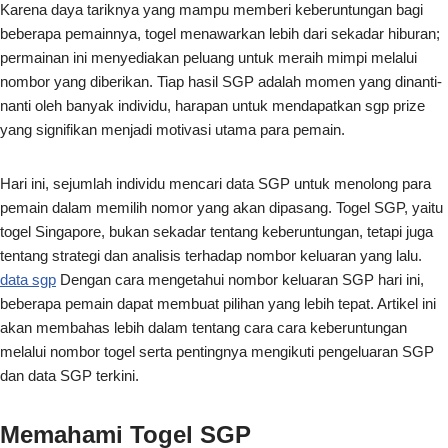
Karena daya tariknya yang mampu memberi keberuntungan bagi
beberapa pemainnya, togel menawarkan lebih dari sekadar hiburan;
permainan ini menyediakan peluang untuk meraih mimpi melalui
nombor yang diberikan. Tiap hasil SGP adalah momen yang dinanti-
nanti oleh banyak individu, harapan untuk mendapatkan sgp prize
yang signifikan menjadi motivasi utama para pemain.
Hari ini, sejumlah individu mencari data SGP untuk menolong para
pemain dalam memilih nomor yang akan dipasang. Togel SGP, yaitu
togel Singapore, bukan sekadar tentang keberuntungan, tetapi juga
tentang strategi dan analisis terhadap nombor keluaran yang lalu.
data sgp
Dengan cara mengetahui nombor keluaran SGP hari ini,
beberapa pemain dapat membuat pilihan yang lebih tepat. Artikel ini
akan membahas lebih dalam tentang cara cara keberuntungan
melalui nombor togel serta pentingnya mengikuti pengeluaran SGP
dan data SGP terkini.
Memahami Togel SGP