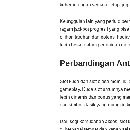
keberuntungan semata, tetapi juga
Keunggulan lain yang perlu diper
ragam jackpot progresif yang bi
pilihan taruhan dan potensi hadi
lebih besar dalam permainan mer
Perbandingan Anta
Slot kuda dan slot biasa memili
gameplay. Kuda slot umumnya mena
lebih dinamis dan bonus yang men
dan simbol klasik yang mungkin 
Dari segi kemudahan akses, slot 
di berbagai tempat dan kapan saj