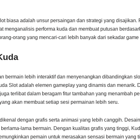
lot biasa adalah unsur persaingan dan strategi yang disajikan
pat menganalisis performa kuda dan membuat putusan berdasar
k orang-orang yang mencari-cari lebih banyak dari sekadar game 
Kuda
bermain lebih interaktif dan menyenangkan dibandingkan slot
da Slot adalah elemen gameplay yang dinamis dan menarik. Di
pi juga terlibat dalam beragam fitur tambahan yang menambah 
f yang akan membuat setiap sesi permainan lebih seru.
ikenal dengan grafis serta animasi yang lebih canggih. Desai
rlama-lama bermain. Dengan kualitas grafis yang tinggi, K
emungkinkan pemain untuk merasakan sensasi bermain yang ti