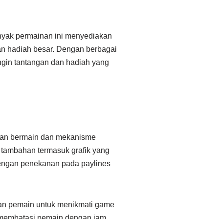
Banyak permainan ini menyediakan
an hadiah besar. Dengan berbagai
ingin tantangan dan hadiah yang
aman bermain dan mekanisme
 tambahan termasuk grafik yang
 dengan penekanan pada paylines
nkan pemain untuk menikmati game
in membatasi pemain dengan jam