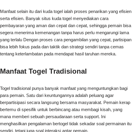
Manfaat selain itu dari kuda togel ialah proses penarikan yang efisien
serta efisien. Banyak situs kuda togel menyediakan cara
pembayaran yang aman dan cepat dan cepat, sehingga pemain bisa
segera menerima kemenangan tanpa harus perlu mengarungi lama
yang terlalu Dengan proses cara pengambilan yang cepat, partisipan
bisa lebih fokus pada dan taktik dan strategi sendiri tanpa cemas
tentang keterlambatan pada mendapat hasil taruhan mereka.
Manfaat Togel Tradisional
Togel tradisional punya banyak manfaat yang menguntungkan bagi
para pemain. Satu dari keuntungannya adalah peluang agar
berpartisipasi secara langsung bersama masyarakat. Pemain kerap
bertemu di spesifik untuk berbincang atau membagi kisah, yang
mana memberi sebuah persaudaraan serta support. Ini
menghasilkan pengalaman bertogel tidak sekadar soal permainan itu
sendiri, tetapi juga soal interaksi antar pemain.