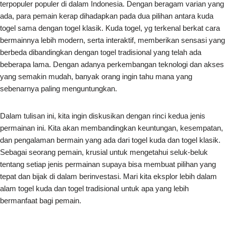
terpopuler populer di dalam Indonesia. Dengan beragam varian yang
ada, para pemain kerap dihadapkan pada dua pilihan antara kuda
togel sama dengan togel klasik. Kuda togel, yg terkenal berkat cara
bermainnya lebih modern, serta interaktif, memberikan sensasi yang
berbeda dibandingkan dengan togel tradisional yang telah ada
beberapa lama. Dengan adanya perkembangan teknologi dan akses
yang semakin mudah, banyak orang ingin tahu mana yang
sebenarnya paling menguntungkan.
Dalam tulisan ini, kita ingin diskusikan dengan rinci kedua jenis
permainan ini. Kita akan membandingkan keuntungan, kesempatan,
dan pengalaman bermain yang ada dari togel kuda dan togel klasik.
Sebagai seorang pemain, krusial untuk mengetahui seluk-beluk
tentang setiap jenis permainan supaya bisa membuat pilihan yang
tepat dan bijak di dalam berinvestasi. Mari kita eksplor lebih dalam
alam togel kuda dan togel tradisional untuk apa yang lebih
bermanfaat bagi pemain.