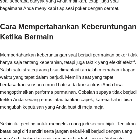
soal seberapa banyak yang Anda mainkan, tetapi juga soal
bagaimana Anda menyikapi tiap sesi poker dengan cermat.
Cara Mempertahankan Keberuntungan
Ketika Bermain
Mempertahankan keberuntungan saat berjudi permainan poker tidak
hanya saja tentang keberanian, tetapi juga taktik yang efektif efektif.
Salah satu strategi yang bisa dimanfaatkan ialah memahami kapan
waktu yang tepat dalam berjudi. Memilih saat yang tepat
berdasarkan suasana mood hati serta konsentrasi Anda bisa
mengoptimalkan performa permainan. Cobalah supaya tidak berjudi
ketika Anda sedang emosi atau bahkan capek, karena hal ini bisa
mengubah keputusan yang Anda buat di meja meja.
Selain itu, penting untuk mengelola uang judi secara bijak. Tentukan
batas bagi diri sendiri serta jangan sekali-kali berjudi dengan uang
yang Anda belum bersedia menghadapi kehilangan. Selain itu