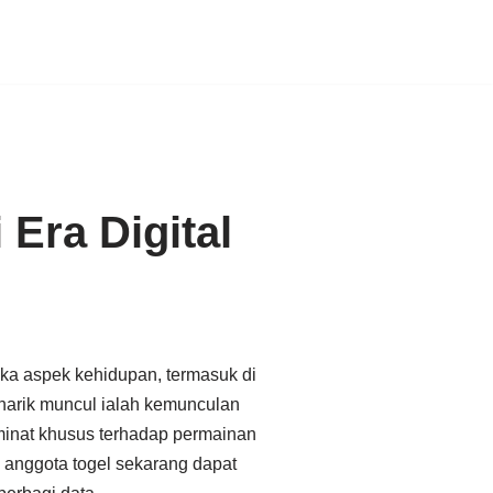
Era Digital
eka aspek kehidupan, termasuk di
narik muncul ialah kemunculan
 minat khusus terhadap permainan
l, anggota togel sekarang dapat