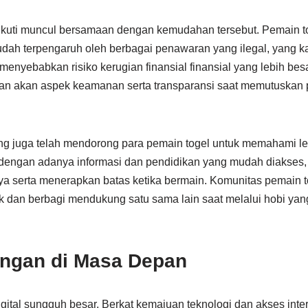
gikuti muncul bersamaan dengan kemudahan tersebut. Pemain t
dah terpengaruh oleh berbagai penawaran yang ilegal, yang k
 menyebabkan risiko kerugian finansial finansial yang lebih bes
an akan aspek keamanan serta transparansi saat memutuskan p
ring juga telah mendorong para pemain togel untuk memahami le
 dengan adanya informasi dan pendidikan yang mudah diakses,
ya serta menerapkan batas ketika bermain. Komunitas pemain to
ik dan berbagi mendukung satu sama lain saat melalui hobi ya
.
angan di Masa Depan
ital sungguh besar. Berkat kemajuan teknologi dan akses inter