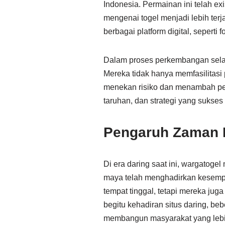
Indonesia. Permainan ini telah ex
mengenai togel menjadi lebih terj
berbagai platform digital, seperti 
Dalam proses perkembangan selanj
Mereka tidak hanya memfasilitasi 
menekan risiko dan menambah pelu
taruhan, dan strategi yang sukses 
Pengaruh Zaman D
Di era daring saat ini, wargatoge
maya telah menghadirkan kesempa
tempat tinggal, tetapi mereka ju
begitu kehadiran situs daring, beb
membangun masyarakat yang lebih