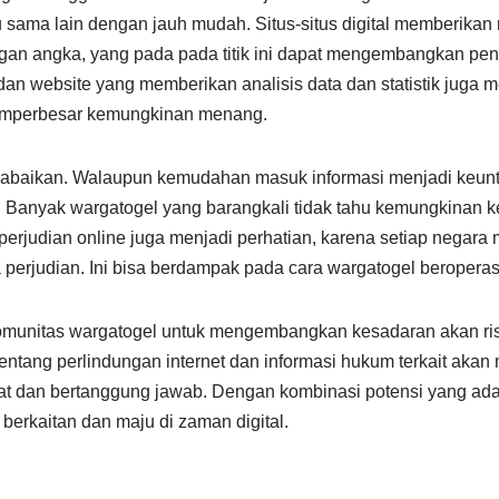
u sama lain dengan jauh mudah. Situs-situs digital memberikan 
itungan angka, yang pada pada titik ini dapat mengembangkan p
dan website yang memberikan analisis data dan statistik juga m
mperbesar kemungkinan menang.
iabaikan. Walaupun kemudahan masuk informasi menjadi keuntu
i. Banyak wargatogel yang barangkali tidak tahu kemungkinan
it perjudian online juga menjadi perhatian, karena setiap negara 
a perjudian. Ini bisa berdampak pada cara wargatogel beroperas
komunitas wargatogel untuk mengembangkan kesadaran akan ri
ntang perlindungan internet dan informasi hukum terkait akan 
amat dan bertanggung jawab. Dengan kombinasi potensi yang a
berkaitan dan maju di zaman digital.