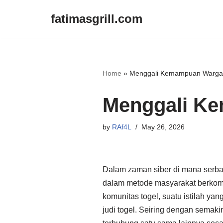
fatimasgrill.com
Skip
to
content
Home
»
Menggali Kemampuan Wargatog
Menggali Ke
by
RAf4L
May 26, 2026
Dalam zaman siber di mana serba 
dalam metode masyarakat berkomu
komunitas togel, suatu istilah y
judi togel. Seiring dengan semakin