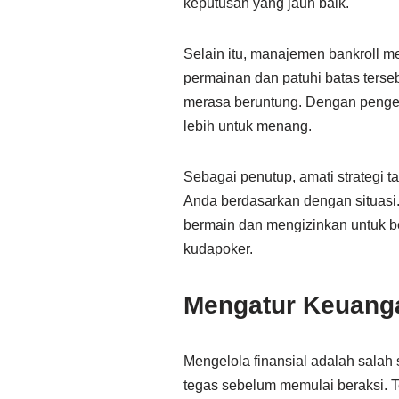
keputusan yang jauh baik.
Selain itu, manajemen bankroll m
permainan dan patuhi batas terse
merasa beruntung. Dengan penge
lebih untuk menang.
Sebagai penutup, amati strategi t
Anda berdasarkan dengan situasi
bermain dan mengizinkan untuk be
kudapoker.
Mengatur Keuanga
Mengelola finansial adalah salah
tegas sebelum memulai beraksi. T