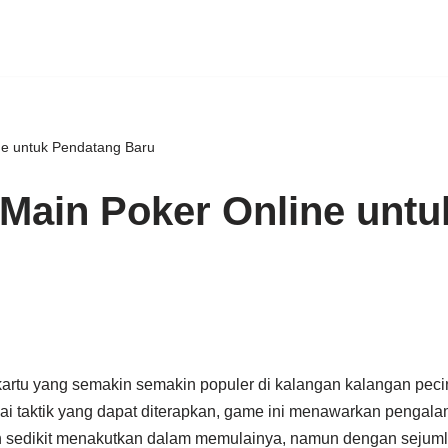
ne untuk Pendatang Baru
 Main Poker Online unt
rtu yang semakin semakin populer di kalangan kalangan pecin
ai taktik yang dapat diterapkan, game ini menawarkan pengala
n sedikit menakutkan dalam memulainya, namun dengan sejuml