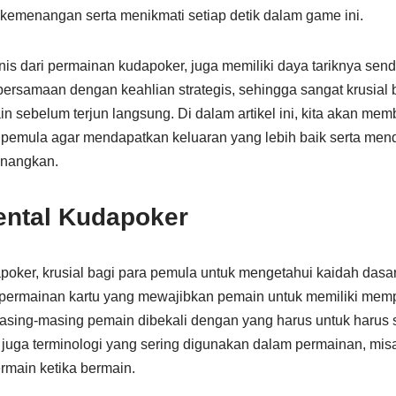
kemenangan serta menikmati setiap detik dalam game ini.
nis dari permainan kudapoker, juga memiliki daya tariknya sendi
samaan dengan keahlian strategis, sehingga sangat krusial 
sebelum terjun langsung. Di dalam artikel ini, kita akan memb
 pemula agar mendapatkan keluaran yang lebih baik serta me
nangkan.
ental Kudapoker
oker, krusial bagi para pemula untuk mengetahui kaidah dasa
permainan kartu yang mewajibkan pemain untuk memiliki mempun
 Masing-masing pemain dibekali dengan yang harus untuk harus
 juga terminologi yang sering digunakan dalam permainan, misaln
rmain ketika bermain.