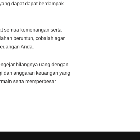
 yang dapat dapat berdampak
tat semua kemenangan serta
lahan beruntun, cobalah agar
i keuangan Anda.
 mengejar hilangnya uang dengan
egi dan anggaran keuangan yang
ermain serta memperbesar