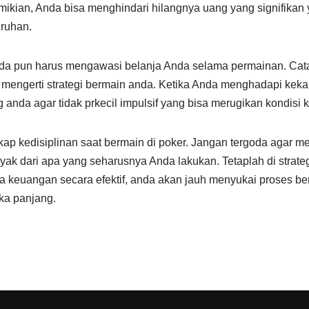
mikian, Anda bisa menghindari hilangnya uang yang signifikan
uruhan.
anda pun harus mengawasi belanja Anda selama permainan. Ca
mengerti strategi bermain anda. Ketika Anda menghadapi keka
ng anda agar tidak prkecil impulsif yang bisa merugikan kondis
sikap kedisiplinan saat bermain di poker. Jangan tergoda agar
yak dari apa yang seharusnya Anda lakukan. Tetaplah di strat
a keuangan secara efektif, anda akan jauh menyukai proses b
ka panjang.