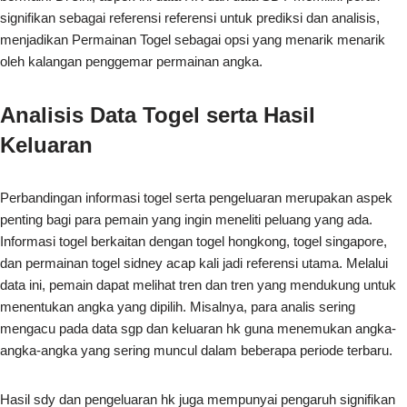
signifikan sebagai referensi referensi untuk prediksi dan analisis,
menjadikan Permainan Togel sebagai opsi yang menarik menarik
oleh kalangan penggemar permainan angka.
Analisis Data Togel serta Hasil
Keluaran
Perbandingan informasi togel serta pengeluaran merupakan aspek
penting bagi para pemain yang ingin meneliti peluang yang ada.
Informasi togel berkaitan dengan togel hongkong, togel singapore,
dan permainan togel sidney acap kali jadi referensi utama. Melalui
data ini, pemain dapat melihat tren dan tren yang mendukung untuk
menentukan angka yang dipilih. Misalnya, para analis sering
mengacu pada data sgp dan keluaran hk guna menemukan angka-
angka-angka yang sering muncul dalam beberapa periode terbaru.
Hasil sdy dan pengeluaran hk juga mempunyai pengaruh signifikan