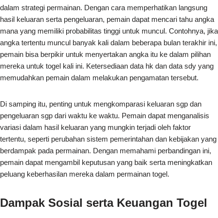
dalam strategi permainan. Dengan cara memperhatikan langsung
hasil keluaran serta pengeluaran, pemain dapat mencari tahu angka
mana yang memiliki probabilitas tinggi untuk muncul. Contohnya, jika
angka tertentu muncul banyak kali dalam beberapa bulan terakhir ini,
pemain bisa berpikir untuk menyertakan angka itu ke dalam pilihan
mereka untuk togel kali ini. Ketersediaan data hk dan data sdy yang
memudahkan pemain dalam melakukan pengamatan tersebut.
Di samping itu, penting untuk mengkomparasi keluaran sgp dan
pengeluaran sgp dari waktu ke waktu. Pemain dapat menganalisis
variasi dalam hasil keluaran yang mungkin terjadi oleh faktor
tertentu, seperti perubahan sistem pemerintahan dan kebijakan yang
berdampak pada permainan. Dengan memahami perbandingan ini,
pemain dapat mengambil keputusan yang baik serta meningkatkan
peluang keberhasilan mereka dalam permainan togel.
Dampak Sosial serta Keuangan Togel