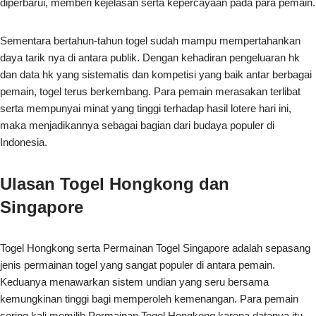
diperbarui, memberi kejelasan serta kepercayaan pada para pemain.
Sementara bertahun-tahun togel sudah mampu mempertahankan
daya tarik nya di antara publik. Dengan kehadiran pengeluaran hk
dan data hk yang sistematis dan kompetisi yang baik antar berbagai
pemain, togel terus berkembang. Para pemain merasakan terlibat
serta mempunyai minat yang tinggi terhadap hasil lotere hari ini,
maka menjadikannya sebagai bagian dari budaya populer di
Indonesia.
Ulasan Togel Hongkong dan
Singapore
Togel Hongkong serta Permainan Togel Singapore adalah sepasang
jenis permainan togel yang sangat populer di antara pemain.
Keduanya menawarkan sistem undian yang seru bersama
kemungkinan tinggi bagi memperoleh kemenangan. Para pemain
sering kali memilih Permainan Togel Hongkong karena datanya itu