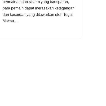
permainan dan sistem yang transparan,
para pemain dapat merasakan ketegangan
dan keseruan yang ditawarkan oleh Togel
Macau.…